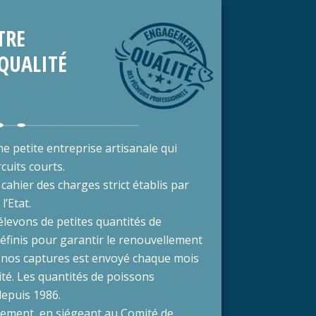
TRE
QUALITÉ
 petite entreprise artisanale qui
cuits courts.
ahier des charges strict établis par
l’Etat.
levons de petites quantités de
éfinis pour garantir le renouvellement
de nos captures est envoyé chaque mois
ité. Les quantités de poissons
 depuis 1986.
nement, en siégeant au Comité de