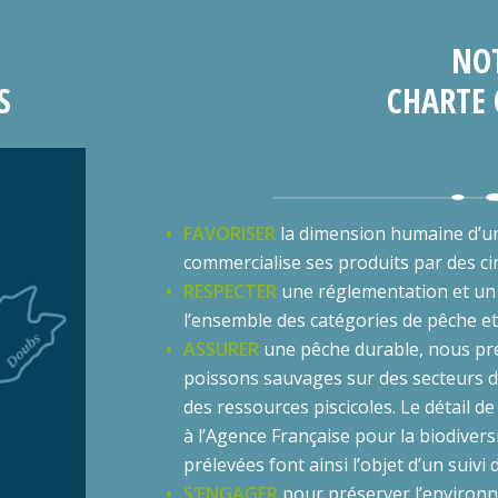
NO
S
CHARTE 
FAVORISER
la dimension humaine d’une
commercialise ses produits par des cir
RESPECTER
une réglementation et un c
l’ensemble des catégories de pêche et 
ASSURER
une pêche durable, nous pré
poissons sauvages sur des secteurs d
des ressources piscicoles. Le détail 
à l’Agence Française pour la biodivers
prélevées font ainsi l’objet d’un suivi
S’ENGAGER
pour préserver l’environ